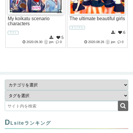
My koikatu scenario
The ultimate beautiful girls
characters
オリジナル
:
:6
テスト
:
:5
2020.09.30
jon
0
2020.08.26
jon
0
D
Lsiteランキング