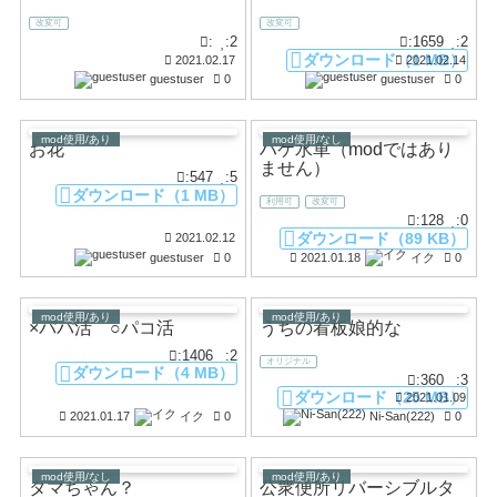
改変可
改変可
:
:2
:1659
:2
ダウンロード（1 MB）
2021.02.17
2021.02.14
guestuser
0
guestuser
0
mod使用/あり
mod使用/なし
お花
ハケ水車（modではあり
ません）
:547
:5
ダウンロード（1 MB）
利用可
改変可
:128
:0
ダウンロード（89 KB）
2021.02.12
guestuser
0
2021.01.18
イク
0
mod使用/あり
mod使用/あり
×パパ活 ○パコ活
うちの看板娘的な
:1406
:2
オリジナル
ダウンロード（4 MB）
:360
:3
ダウンロード（25 MB）
2021.01.09
2021.01.17
イク
0
Ni-San(222)
0
mod使用/なし
mod使用/あり
タマちゃん？
公衆便所リバーシブルタ