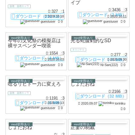
イプ
版権・版権キャラ
:3436
:3
:327
:1
ダウンロード（2 MB）
ダウンロード（252 KB）
2020.10.18
2020.10.11
guestuser
0
guestuser
0
mod使用/あり
mod使用/あり
今年の文化祭の模擬店は
光る蛇腹剣的なSD
裸サスペンダー喫茶
オリジナル
:1554
:3
:277
:2
ダウンロード（4 MB）
ダウンロード（44 MB）
2020.10.03
2020.09.30
guestuser
0
Ni-San(222)
0
mod使用/あり
mod使用/あり
唸るリビドー力に変えろ
しょたおね
:2166
:3
版権・版権キャラ
ダウンロード（32 MB）
:1191
:3
ダウンロード（2 MB）
2020.09.13
2020.09.07
toriniku
guestuser
0
0
mod使用/あり
mod使用/あり
しょたおね
正妻の制裁
:
:2