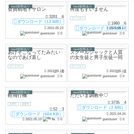
mod使用/あり
mod使用/あり
会員制地下サロン
何度もすいません
:3201
:6
ダークネス
ダウンロード（13 MB）
:1980
:6
ダウンロード（15 MB）
2021.05.23
2021.05.12
guestuser
0
guestuser
0
mod使用/あり
mod使用/あり
あげそこなってたみたい
スクールジャックと人質
なのであげ直し
の女生徒と男子生徒一同
ダークネス
ダークネス
:
:0
:
:2
2021.05.12
2021.05.11
guestuser
0
guestuser
0
mod使用/あり
mod使用/あり
軽飛行機
ただいま調教中♡
:3735
:4
利用可
改変可
ダウンロード（2 MB）
:52
:3
ダウンロード（664 KB）
2021.04.24
2021.05.10
fla
0
guestuser
0