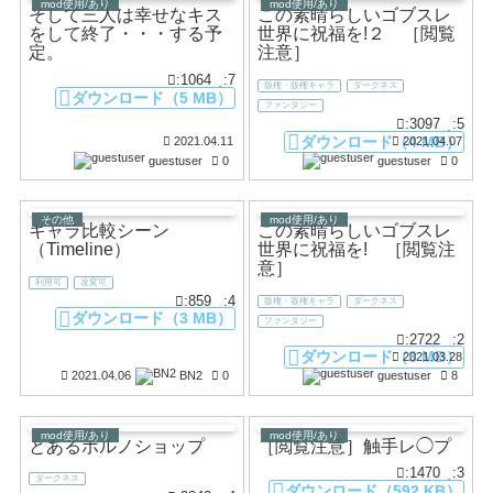
mod使用/あり
mod使用/あり
そして三人は幸せなキス
この素晴らしいゴブスレ
をして終了・・・する予
世界に祝福を!２ ［閲覧
定。
注意］
:1064
:7
版権・版権キャラ
ダークネス
ダウンロード（5 MB）
ファンタジー
:3097
:5
ダウンロード（4 MB）
2021.04.11
2021.04.07
guestuser
0
guestuser
0
その他
mod使用/あり
キャラ比較シーン
この素晴らしいゴブスレ
（Timeline）
世界に祝福を! ［閲覧注
意］
利用可
改変可
:859
:4
版権・版権キャラ
ダークネス
ダウンロード（3 MB）
ファンタジー
:2722
:2
ダウンロード（3 MB）
2021.03.28
2021.04.06
BN2
0
guestuser
8
mod使用/あり
mod使用/あり
とあるポルノショップ
［閲覧注意］触手レ◯プ
:1470
:3
ダークネス
ダウンロード（592 KB）