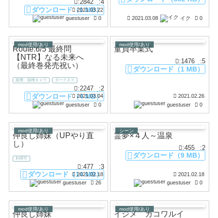
:2842
:4
ダウンロード（1 MB）
2021.03.22
guestuser
0
2021.03.08
イク
0
mod使用/あり
mod使用/あり
Route:6/5 最終問
童貞卒業式
【NTR】なる未来へ
:1476
:5
（最終巻発売祝い）
ダウンロード（1 MB）
版権・版権キャラ
ダークネス
:2247
:2
ダウンロード（4 MB）
2021.03.04
2021.02.26
guestuser
0
guestuser
0
mod使用/あり
シーン
仲良し姉妹（UPやり直
霊夢×４人～温泉
し）
:455
:2
ダウンロード（9 MB）
利用可
:477
:3
ダウンロード（14 MB）
2021.02.18
2021.02.18
guestuser
26
guestuser
0
mod使用/あり
mod使用/あり
仲良し姉妹
イジメ カコワルイ