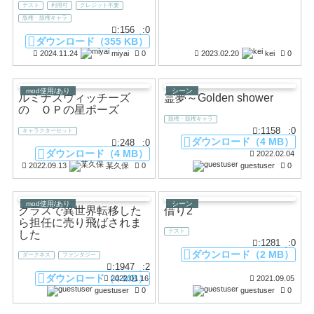
テスト
利用可
クレジット不要
版権・版権キャラ
:156
:0
ダウンロード（355 KB）
2024.11.24
miyai
0
2023.02.20
kei
0
mod使用/あり
シーン
ルミナスウィッチーズ
霊夢～Golden shower
の ＯＰの星ポーズ
版権・版権キャラ
:1158
:0
キャラクターセット
ダウンロード（4 MB）
:248
:0
ダウンロード（4 MB）
2022.02.04
2022.09.13
某久保
0
guestuser
0
mod使用/あり
シーン
クラスで異世界転移した
借り2
ら担任に売り飛ばされま
テスト
した
:1281
:0
ダウンロード（2 MB）
ダークネス
ファンタジー
:1947
:2
ダウンロード（4 MB）
2022.01.16
2021.09.05
guestuser
0
guestuser
0