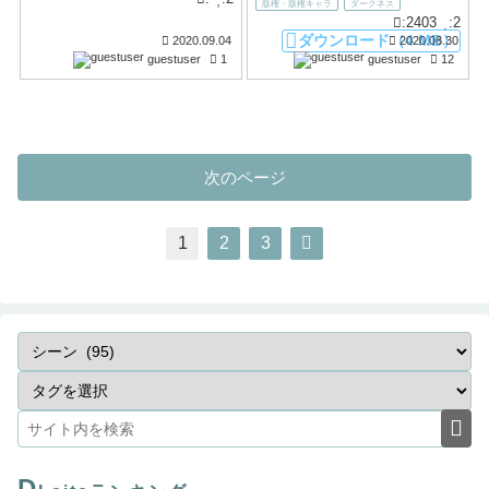
版権・版権キャラ
ダークネス
:2403
:2
ダウンロード（4 MB）
2020.09.04
2020.08.30
guestuser
1
guestuser
12
次のページ
1
2
3
D