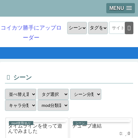
MENU
コイカツ勝手にアップロ
ーダー
シーン
mod使用/あり
シーン
タイムラインを使って遊
チューブ連結
んでみました
:
:0