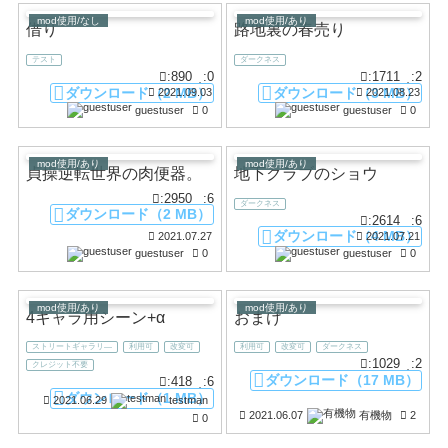
mod使用/なし
mod使用/あり
借り
路地裏の春売り
テスト
ダークネス
:890
:0
:1711
:2
ダウンロード（2 MB）
ダウンロード（3 MB）
2021.09.03
2021.08.23
guestuser
0
guestuser
0
mod使用/あり
mod使用/あり
貞操逆転世界の肉便器。
地下クラブのショウ
:2950
:6
ダークネス
ダウンロード（2 MB）
:2614
:6
ダウンロード（4 MB）
2021.07.27
2021.07.21
guestuser
0
guestuser
0
mod使用/あり
mod使用/あり
4キャラ用シーン+α
おまけ
ストリートギャラリ―
利用可
改変可
利用可
改変可
ダークネス
:1029
:2
クレジット不要
ダウンロード（17 MB）
:418
:6
ダウンロード（1 MB）
2021.06.29
testman
2021.06.07
有機物
2
0