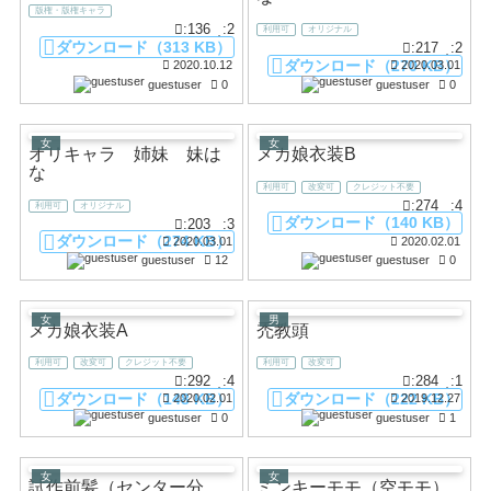
版権・版権キャラ
:136
:2
利用可
オリジナル
ダウンロード（313 KB）
:217
:2
ダウンロード（270 KB）
2020.10.12
2020.03.01
guestuser
0
guestuser
0
女
女
オリキャラ 姉妹 妹は
メカ娘衣装B
な
利用可
改変可
クレジット不要
:274
:4
利用可
オリジナル
ダウンロード（140 KB）
:203
:3
ダウンロード（274 KB）
2020.03.01
2020.02.01
guestuser
12
guestuser
0
女
男
メカ娘衣装A
禿教頭
利用可
改変可
クレジット不要
利用可
改変可
:292
:4
:284
:1
ダウンロード（148 KB）
ダウンロード（222 KB）
2020.02.01
2019.12.27
guestuser
0
guestuser
1
女
女
試作前髪（センター分
ミンキーモモ（空モモ）