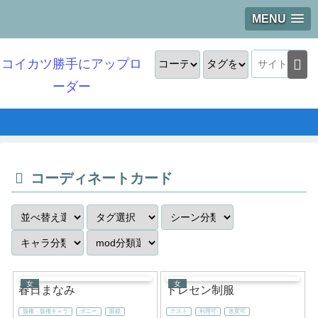
MENU
コイカツ勝手にアップロ
ーダー
コーディネートカード
女
女
春日まなみ
トレセン制服
版権・版権キャラ
ポニー
眼鏡
テスト
利用可
改変可