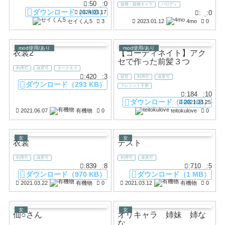
:50
:0
版権・版権キャラ
パロディ
ダウンロード（4 MB）
:
:0
2024.03.17
セイくん5
3
2023.01.12
4mo
0
mod使用/あり
mod使用/あり
衣裳2
【コーディネイト】アク
セで作った前髪３つ
利用可
改変可
ダークネス
:420
:3
髪型
利用可
改変可
ダウンロード（293 KB）
クレジット不要
:184
:10
ダウンロード（408 KB）
2021.03.25
2021.06.07
有機物
0
teitokulove
0
女
女
衣裳
テスト
利用可
改変可
利用可
改変可
:839
:8
:710
:5
ダウンロード（970 KB）
ダウンロード（1 MB）
2021.03.22
有機物
0
2021.03.12
有機物
0
女
女
仙○さん
オリキャラ 姉妹 姉な
な