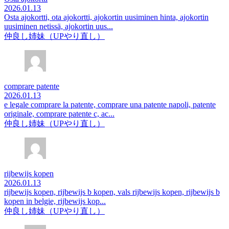
2026.01.13
Osta ajokortti, ota ajokortti, ajokortin uusiminen hinta, ajokortin
uusiminen netissä, ajokortin uus...
仲良し姉妹（UPやり直し）
comprare patente
2026.01.13
e legale comprare la patente, comprare una patente napoli, patente
originale, comprare patente c, ac...
仲良し姉妹（UPやり直し）
rijbewijs kopen
2026.01.13
rijbewijs kopen, rijbewijs b kopen, vals rijbewijs kopen, rijbewijs b
kopen in belgie, rijbewijs kop...
仲良し姉妹（UPやり直し）