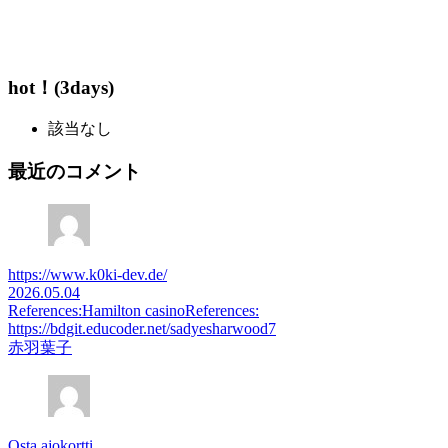
hot！(3days)
該当なし
最近のコメント
https://www.k0ki-dev.de/
2026.05.04
References:Hamilton casinoReferences:
https://bdgit.educoder.net/sadyesharwood7
赤羽葉子
Osta ajokortti