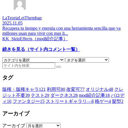
LaTeoriaLetThembap
2025.11.05
Recupera tu tiempo y energia con una herramienta sencilla que ya
millones usan para vivir con mas li...
KK_SkinEffects（mod紹介記事）
続きを見る（サイト内コメント一覧）
タグ
版権・版権キャラ
121
利用可
80
改変可
77
オリジナル
48
クレ
ジット不要
39
テスト
29
ダークネス
28
mod紹介記事
18
パロデ
ィ
16
ファンタジー
15
ストリートギャラリ―
8
格ゲー
4
髪型
2
アーカイブ
アーカイブ