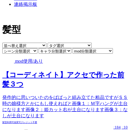
連絡掲示板
髪型
mod使用/あり
【コーディネイト】アクセで作った前
髪３つ
発作的に思いついたのをぱぱっと組み立てた粗品ですがＳＳ
時の娘様方とかにもし使えればと画像１：Ｍ字ハングが土台
になります画像２：姫カット右が土台になります画像３：な
しが土台になります
髪型
利用可
改変可
クレジット不要
:184
:10