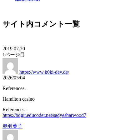
サイト内コメント一覧
2019.07.20
1ページ目
https://www.k0ki-dev.de/
2026/05/04
References:
Hamilton casino
References:
https://bdgit.educoder.net/sadyesharwood7
赤羽葉子