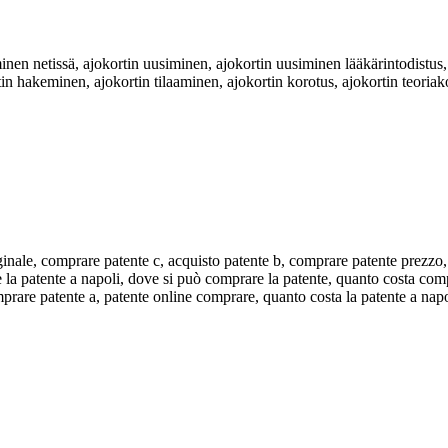
iminen netissä, ajokortin uusiminen, ajokortin uusiminen lääkärintodistus
in hakeminen, ajokortin tilaaminen, ajokortin korotus, ajokortin teoriako
ginale, comprare patente c, acquisto patente b, comprare patente prezzo
 la patente a napoli, dove si può comprare la patente, quanto costa com
rare patente a, patente online comprare, quanto costa la patente a nap