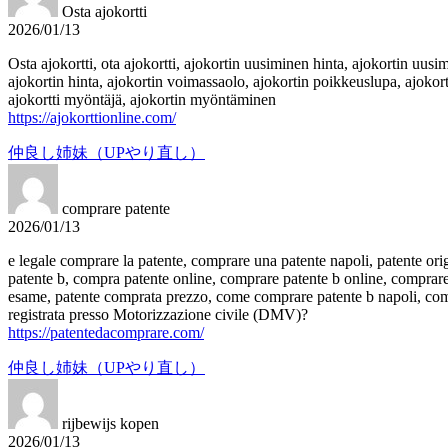
Osta ajokortti
2026/01/13
Osta ajokortti, ota ajokortti, ajokortin uusiminen hinta, ajokortin uus
ajokortin hinta, ajokortin voimassaolo, ajokortin poikkeuslupa, ajokort
ajokortti myöntäjä, ajokortin myöntäminen
https://ajokorttionline.com/
仲良し姉妹（UPやり直し）
comprare patente
2026/01/13
e legale comprare la patente, comprare una patente napoli, patente ori
patente b, compra patente online, comprare patente b online, comprare
esame, patente comprata prezzo, come comprare patente b napoli, comp
registrata presso Motorizzazione civile (DMV)?
https://patentedacomprare.com/
仲良し姉妹（UPやり直し）
rijbewijs kopen
2026/01/13