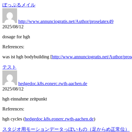
ぼっぷるメイル
http://www.annunciogratis.net/Author/proselatex49
2025/08/12
dosage for hgh
References:
was ist hgh bodybuilding [
http://www.annunciogratis.net/Author/pros
テスト
hedgedoc.k8s.eonerc.rwth-aachen.de
2025/08/12
hgh einnahme zeitpunkt
References:
hgh cycles (
hedgedoc.k8s.eonerc.rwth-aachen.de
)
スタジオ用モーションデータっぽいもの（足からめ正常位）