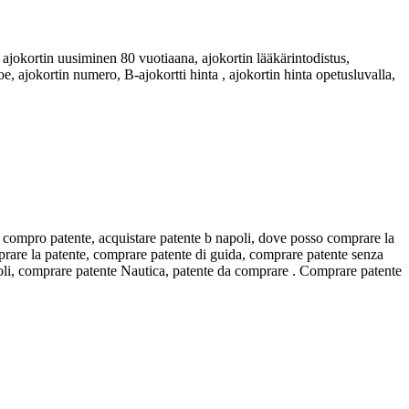
, ajokortin uusiminen 80 vuotiaana, ajokortin lääkärintodistus,
e, ajokortin numero, B-ajokortti hinta , ajokortin hinta opetusluvalla,
, compro patente, acquistare patente b napoli, dove posso comprare la
prare la patente, comprare patente di guida, comprare patente senza
oli, comprare patente Nautica, patente da comprare . Comprare patente