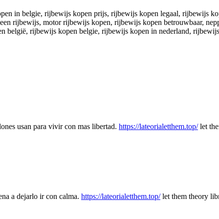
open in belgie, rijbewijs kopen prijs, rijbewijs kopen legaal, rijbewijs 
 een rijbewijs, motor rijbewijs kopen, rijbewijs kopen betrouwbaar, nepp
 belgië, rijbewijs kopen belgie, rijbewijs kopen in nederland, rijbewijs 
lones usan para vivir con mas libertad.
https://lateorialetthem.top/
let th
ena a dejarlo ir con calma.
https://lateorialetthem.top/
let them theory lib