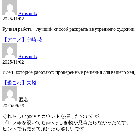
ArtisanlIx
2025/11/02
Ручная работа – лучший способ раскрыть внутреннего художни
【アニメ】宇崎 花
ArtisanlIx
2025/11/02
Идеи, которые работают: проверенные решения для вашего хе
【艦これ】矢矧
匿名
2025/09/29
それらしいpixivアカウントを探したのですが、
プロフ等を覗いてもpassらしき物が見当たらなかったです。
ヒントでも教えて頂けたら嬉しいです。