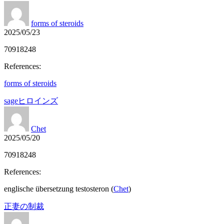
forms of steroids
2025/05/23
70918248
References:
forms of steroids
sageヒロインズ
Chet
2025/05/20
70918248
References:
englische übersetzung testosteron (
Chet
)
正妻の制裁