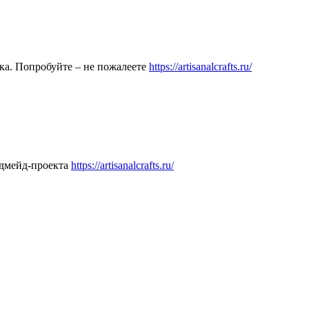
ка. Попробуйте – не пожалеете
https://artisanalcrafts.ru/
ндмейд-проекта
https://artisanalcrafts.ru/