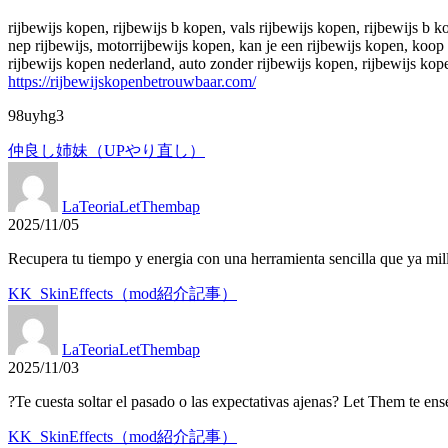
rijbewijs kopen, rijbewijs b kopen, vals rijbewijs kopen, rijbewijs b k
nep rijbewijs, motorrijbewijs kopen, kan je een rijbewijs kopen, koop
rijbewijs kopen nederland, auto zonder rijbewijs kopen, rijbewijs kopen
https://rijbewijskopenbetrouwbaar.com/
98uyhg3
仲良し姉妹（UPやり直し）
LaTeoriaLetThembap
2025/11/05
Recupera tu tiempo y energia con una herramienta sencilla que ya mil
KK_SkinEffects（mod紹介記事）
LaTeoriaLetThembap
2025/11/03
?Te cuesta soltar el pasado o las expectativas ajenas? Let Them te ens
KK_SkinEffects（mod紹介記事）