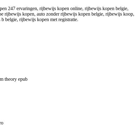
kopen 247 ervaringen, rijbewijs kopen online, rijbewijs kopen belgie,
e rijbewijs kopen, auto zonder rijbewijs kopen belgie, rijbewijs koop,
b belgie, rijbewijs kopen met registratie.
em theory epub
ro