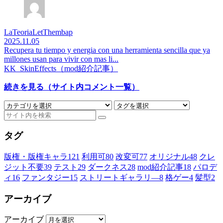
LaTeoriaLetThembap
2025.11.05
Recupera tu tiempo y energia con una herramienta sencilla que ya
millones usan para vivir con mas li...
KK_SkinEffects（mod紹介記事）
続きを見る（サイト内コメント一覧）
タグ
版権・版権キャラ
121
利用可
80
改変可
77
オリジナル
48
クレ
ジット不要
39
テスト
29
ダークネス
28
mod紹介記事
18
パロデ
ィ
16
ファンタジー
15
ストリートギャラリ―
8
格ゲー
4
髪型
2
アーカイブ
アーカイブ