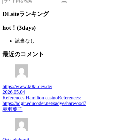
DLsiteランキング
hot！(3days)
該当なし
最近のコメント
https://www.k0ki-dev.de/
2026.05.04
References:Hamilton casinoReferences:
https://bdgit.educoder.net/sadyesharwood7
赤羽葉子
Osta ajokortti