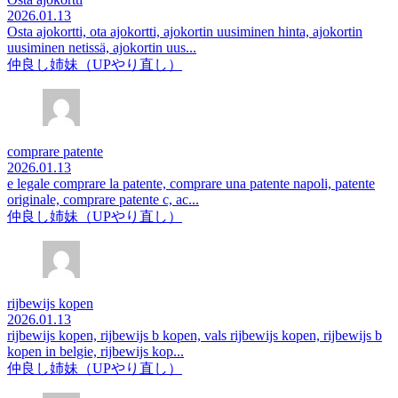
2026.01.13
Osta ajokortti, ota ajokortti, ajokortin uusiminen hinta, ajokortin
uusiminen netissä, ajokortin uus...
仲良し姉妹（UPやり直し）
comprare patente
2026.01.13
e legale comprare la patente, comprare una patente napoli, patente
originale, comprare patente c, ac...
仲良し姉妹（UPやり直し）
rijbewijs kopen
2026.01.13
rijbewijs kopen, rijbewijs b kopen, vals rijbewijs kopen, rijbewijs b
kopen in belgie, rijbewijs kop...
仲良し姉妹（UPやり直し）