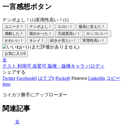
一言感想ボタン
テンポよし！(1)
実用性高い！(1)
ユニーク！
テンポよし！
エロい！
最高に笑えた！
感動した！
面白かった！
完成度高い！
カッコいい！
かわいい！
キレイ！
続きが見たい！
実用性高い！
(まだ評価がありません)
お気に入り
0
女
テスト
利用可
改変可
版権・版権キャラ
パロディ
シェアする
Twitter
Facebook
0
はてブ
0
Pocket
0
Pinterest
LinkedIn
コピー
4mo
コイカツ勝手にアップローダー
関連記事
女