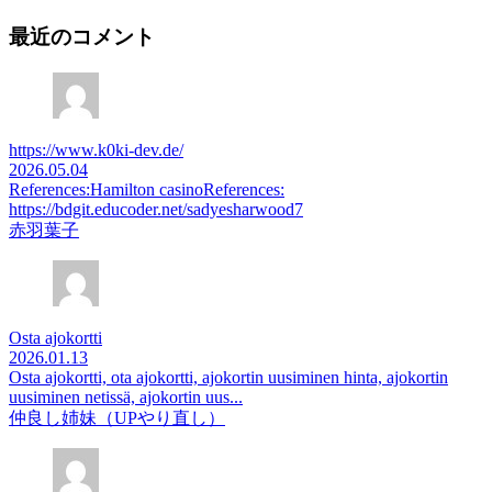
最近のコメント
https://www.k0ki-dev.de/
2026.05.04
References:Hamilton casinoReferences:
https://bdgit.educoder.net/sadyesharwood7
赤羽葉子
Osta ajokortti
2026.01.13
Osta ajokortti, ota ajokortti, ajokortin uusiminen hinta, ajokortin
uusiminen netissä, ajokortin uus...
仲良し姉妹（UPやり直し）