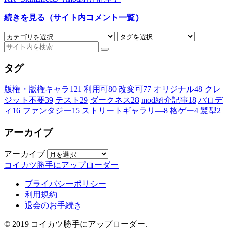
続きを見る（サイト内コメント一覧）
タグ
版権・版権キャラ
121
利用可
80
改変可
77
オリジナル
48
クレ
ジット不要
39
テスト
29
ダークネス
28
mod紹介記事
18
パロデ
ィ
16
ファンタジー
15
ストリートギャラリ―
8
格ゲー
4
髪型
2
アーカイブ
アーカイブ
コイカツ勝手にアップローダー
プライバシーポリシー
利用規約
退会のお手続き
© 2019 コイカツ勝手にアップローダー.