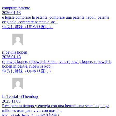
comprare patente
2026.01.13
e legale comprare la patente, comprare una patente napoli, patente
originale, comprare patente c, ac...
仲良し姉妹（UPやり直し）
rijbewijs kopen
2026.01.13
rijbewijs kopen, rijbewijs b kopen, vals rijbewijs kopen, rijbewijs b
kopen in belgie, rijbewijs kop...
仲良し姉妹（UPやり直し）
LaTeoriaLetThembap
2025.11.05
Recupera tu tiempo y energia con una herramienta sencilla que ya
millones usan para vivir con mas li...
KK_SkinEffects（mod紹介記事）