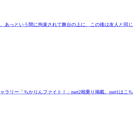
ら、あっという間に拘束されて舞台の上に、この後は友人と同
リー「ちかりんファイト！」part2相乗り掲載。part1はこち