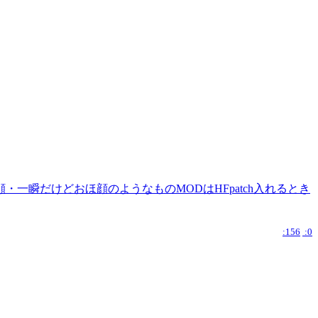
瞬だけどおほ顔のようなものMODはHFpatch入れるとき
:156
:0