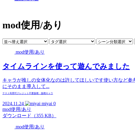
mod使用/あり
mod使用/あり
タイムラインを使って遊んでみました
キャラが推しの女体化なのは許してほしいです使い方など参考
にそのまま導入して...
テスト
利用可
クレジット不要
版権・版権キャラ
2024.11.24
miyai
0
mod使用/あり
ダウンロード（355 KB）
mod使用/あり