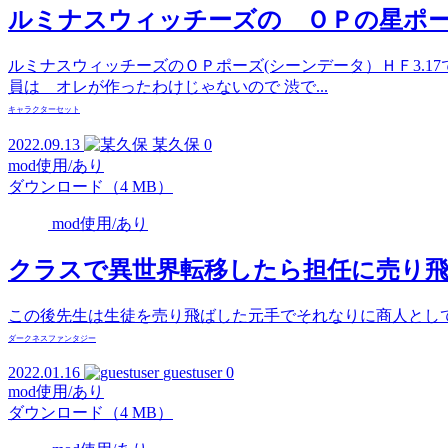
ルミナスウィッチーズの ＯＰの星ポ
ルミナスウィッチーズのＯＰポーズ(シーンデータ）ＨＦ3.
員は オレが作ったわけじゃないので 渋で...
キャラクターセット
2022.09.13
某久保
0
mod使用/あり
ダウンロード（4 MB）
mod使用/あり
クラスで異世界転移したら担任に売り
この後先生は生徒を売り飛ばした元手でそれなりに商人とし
ダークネス
ファンタジー
2022.01.16
guestuser
0
mod使用/あり
ダウンロード（4 MB）