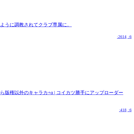
じように調教されてクラブ専属に。
:2614
:6
ら版権以外のキャラカ+α | コイカツ勝手にアップローダー
:418
:6