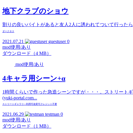
地下クラブのショウ
割りの良いバイトがあると友人2人に誘われてついて行った
ダークネス
2021.07.21
guestuser
0
mod使用/あり
ダウンロード（4 MB）
mod使用/あり
4キャラ用シーン+α
1時間くらいで作った急造シーンですが・・・。ストリートギャラ
(yuki-portal.com...
ストリートギャラリ―
利用可
改変可
クレジット不要
2021.06.29
testman
0
mod使用/あり
ダウンロード（1 MB）