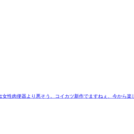
は女性肉便器より悪そう。コイカツ新作でますねぇ、今から楽