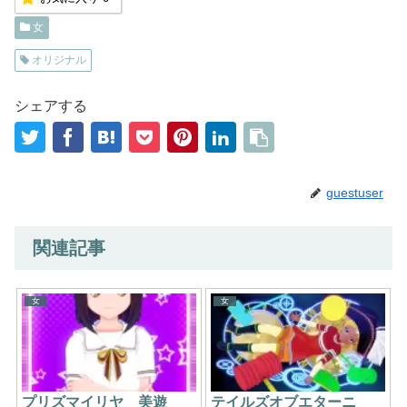
女
オリジナル
シェアする
guestuser
関連記事
女
女
プリズマイリヤ 美遊
テイルズオブエターニ