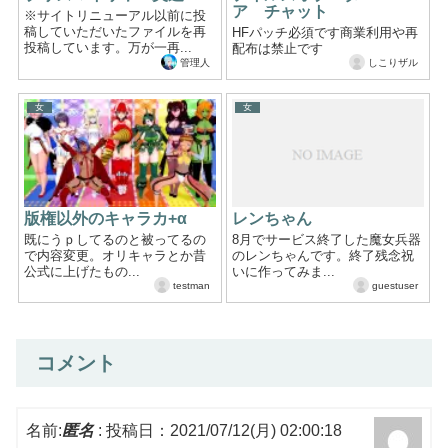
ア チャット
※サイトリニューアル以前に投
稿していただいたファイルを再
HFパッチ必須です商業利用や再
投稿しています。万が一再...
配布は禁止です
管理人
しこりザル
女
女
版権以外のキャラカ+α
レンちゃん
既にうｐしてるのと被ってるの
8月でサービス終了した魔女兵器
で内容変更。オリキャラとか昔
のレンちゃんです。終了残念祝
公式に上げたもの...
いに作ってみま...
testman
guestuser
コメント
名前:
匿名
:
投稿日：2021/07/12(月) 02:00:18