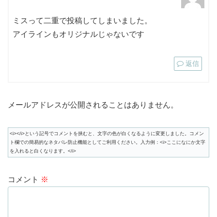
ミスって二重で投稿してしまいました。
アイラインもオリジナルじゃないです
返信
メールアドレスが公開されることはありません。
<i></i>という記号でコメントを挟むと、文字の色が白くなるように変更しました。コメン
ト欄での簡易的なネタバレ防止機能としてご利用ください。入力例：<i>ここになにか文字
を入れると白くなります。</i>
コメント
※