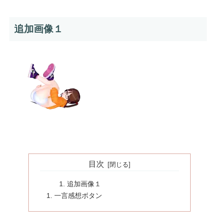
追加画像１
目次
追加画像１
一言感想ボタン