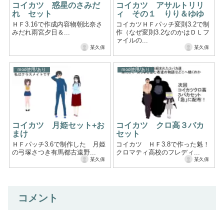
コイカツ 惑星のさみだ
コイカツ アサルトリリ
れ セット
ィ その１ りり＆ゆゆ
ＨＦ3.16で作成内容物朝比奈さ
コイカツＨＦパッチ変則3.2で制
みだれ雨宮夕日＆...
作（なぜ変則3.2なのかはＤＬフ
ァイルの...
某久保
某久保
mod使用/あり
mod使用/あり
コイカツ 月姫セット+お
コイカツ クロ高３バカ
まけ
セット
ＨＦパッチ3.6で制作した 月姫
コイカツ ＨＦ3.8で作った魁！
の弓塚さつき有馬都古遠野...
クロマティ高校のフレディ...
某久保
某久保
コメント