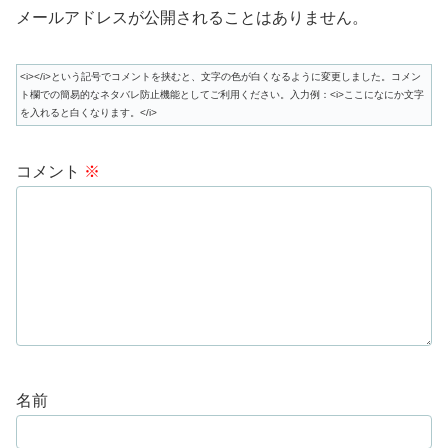
メールアドレスが公開されることはありません。
<i></i>という記号でコメントを挟むと、文字の色が白くなるように変更しました。コメン
ト欄での簡易的なネタバレ防止機能としてご利用ください。入力例：<i>ここになにか文字
を入れると白くなります。</i>
コメント
※
名前