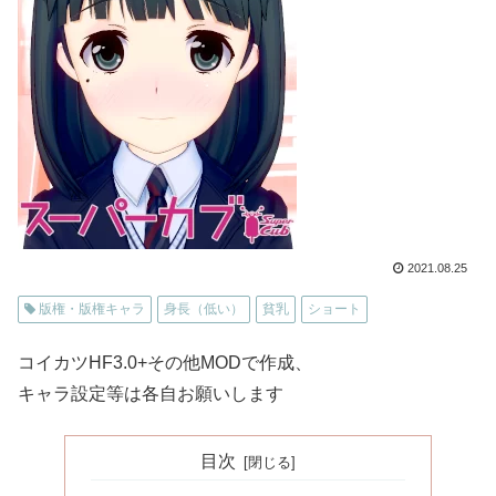
2021.08.25
版権・版権キャラ
身長（低い）
貧乳
ショート
コイカツHF3.0+その他MODで作成、
キャラ設定等は各自お願いします
目次