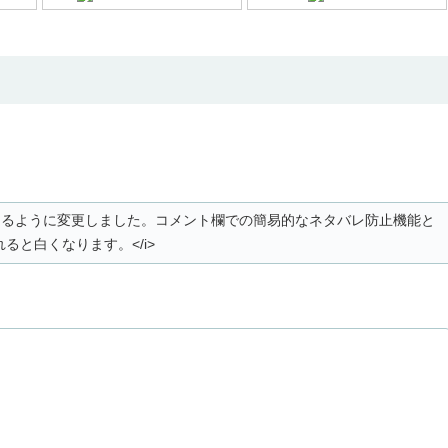
。
白くなるように変更しました。コメント欄での簡易的なネタバレ防止機能と
ると白くなります。</i>