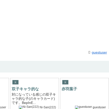
guestuser
女
女
双子キャラ的な
赤羽葉子
対になっている感じの双子キ
ャラ的な子(のキャラカード)
です。BepInE...
tuser
Ni-San(222)
guestuser