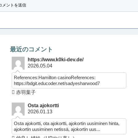
最近のコメント
https://www.k0ki-dev.de/
2026.05.04
References:Hamilton casinoReferences:
https://bdgit.educoder.net/sadyesharwood7
赤羽葉子
Osta ajokortti
2026.01.13
Osta ajokortti, ota ajokortti, ajokortin uusiminen hinta,
ajokortin uusiminen netissä, ajokortin uus...