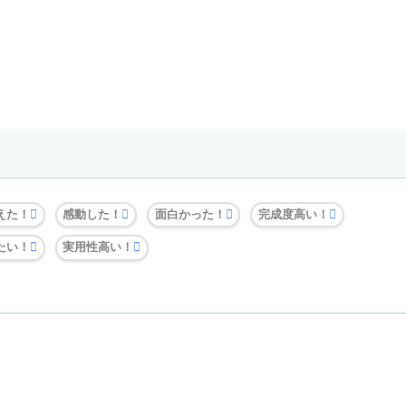
えた！
感動した！
面白かった！
完成度高い！
たい！
実用性高い！