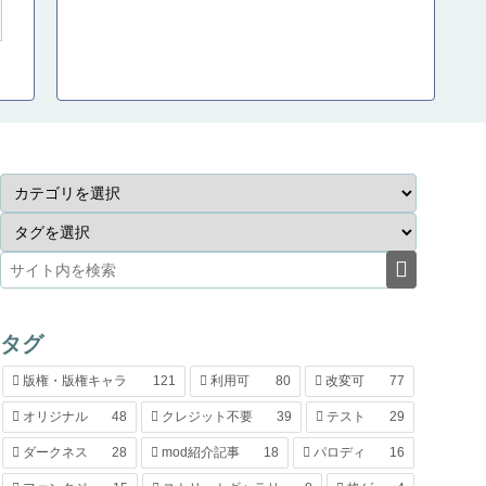
タグ
版権・版権キャラ
121
利用可
80
改変可
77
オリジナル
48
クレジット不要
39
テスト
29
ダークネス
28
mod紹介記事
18
パロディ
16