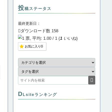
投
稿ステータス
最終更新日：
ダウンロード数
158
(
1
いいね
)
お気に入り
0
D
Lsiteランキング