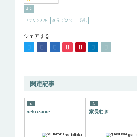
女
オリジナル
身長（低い）
貧乳
シェアする
関連記事
女
女
nekozame
家長むぎ
hs_teitoku
gues