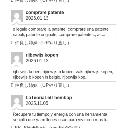
仲良し姉妹（UPやり直し）
comprare patente
2026.01.13
e legale comprare la patente, comprare una patente
napoli, patente originale, comprare patente c, ac...
仲良し姉妹（UPやり直し）
rijbewijs kopen
2026.01.13
rijbewijs kopen, rijbewijs b kopen, vals rijbewijs kopen,
rijbewijs b kopen in belgie, rijbewijs kop...
仲良し姉妹（UPやり直し）
LaTeoriaLetThembap
2025.11.05
Recupera tu tiempo y energia con una herramienta
sencilla que ya millones usan para vivir con mas li...
KK_SkinEffects（mod紹介記事）