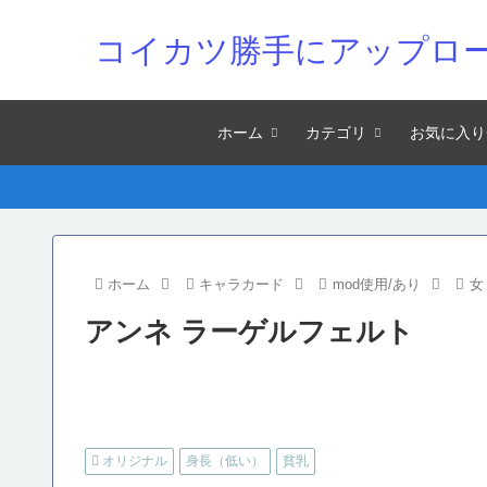
コイカツ勝手にアップロ
ホーム
カテゴリ
お気に入り
ホーム
キャラカード
mod使用/あり
女
アンネ ラーゲルフェルト
オリジナル
身長（低い）
貧乳