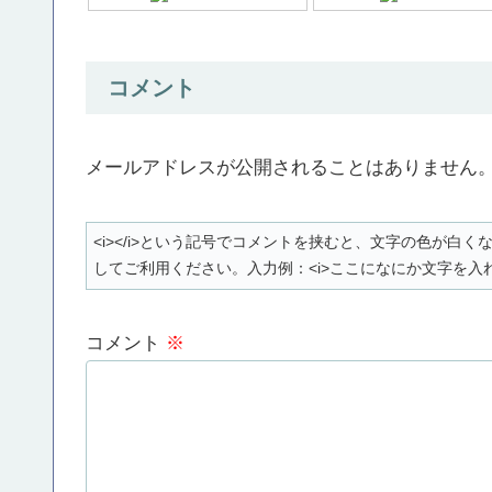
コメント
メールアドレスが公開されることはありません
<i></i>という記号でコメントを挟むと、文字の色が
してご利用ください。入力例：<i>ここになにか文字を入れ
コメント
※