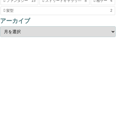
ファンタジー
15
ストリートギャラリ―
8
格ゲー
4
髪型
2
アーカイブ