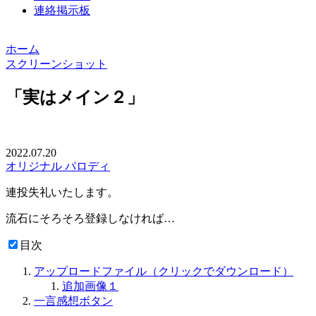
連絡掲示板
ホーム
スクリーンショット
「実はメイン２」
2022.07.20
オリジナル
パロディ
連投失礼いたします。
流石にそろそろ登録しなければ…
目次
アップロードファイル（クリックでダウンロード）
追加画像１
一言感想ボタン