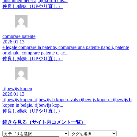
uusiminen netissä, ajokortin uus...
仲良し姉妹（UPやり直し）
comprare patente
2026.01.13
e legale comprare la patente, comprare una patente napoli, patente
originale, comprare patente c, ac...
仲良し姉妹（UPやり直し）
rijbewijs kopen
2026.01.13
rijbewijs kopen, rijbewijs b kopen, vals rijbewijs kopen, rijbewijs b
kopen in belgie, rijbewijs kop...
仲良し姉妹（UPやり直し）
続きを見る（サイト内コメント一覧）