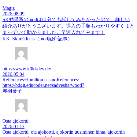
Magiz
2026.08.09
SK効果系のmodは自分でも試してみたかったので、詳しい
紹介ありがとうございます。導入の手順もわかりやすくまと
まっていて助かりました。早速入れてみます！
KK_SkinEffects（mod紹介記事）
https://www.k0ki-dev.de/
2026.05.04
References:Hamilton casinoReferences:
https://bdgit.educoder.net/sadyesharwood7
赤羽葉子
Osta ajokortti
2026.01.13
Osta ajokortti, ota ajokortti, ajokortin uusiminen hinta, ajokortin