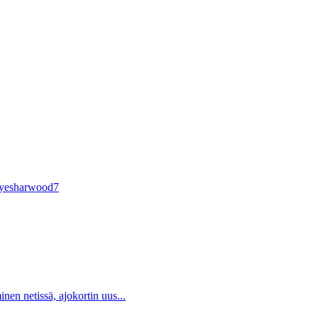
adyesharwood7
inen netissä, ajokortin uus...