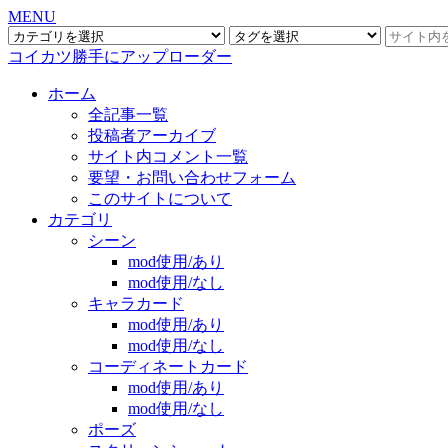
MENU
コイカツ勝手にアップローダー
ホーム
全記事一覧
投稿者アーカイブ
サイト内コメント一覧
要望・お問い合わせフォーム
このサイトについて
カテゴリ
シーン
mod使用/あり
mod使用/なし
キャラカード
mod使用/あり
mod使用/なし
コーディネートカード
mod使用/あり
mod使用/なし
ポーズ