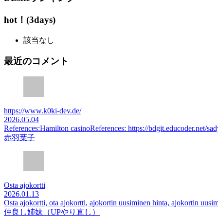
hot！(3days)
該当なし
最近のコメント
https://www.k0ki-dev.de/
2026.05.04
References:Hamilton casinoReferences: https://bdgit.educoder.net/s
赤羽葉子
Osta ajokortti
2026.01.13
Osta ajokortti, ota ajokortti, ajokortin uusiminen hinta, ajokortin uusim
仲良し姉妹（UPやり直し）