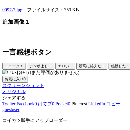
0097-2.jpg
ファイルサイズ：359 KB
追加画像１
一言感想ボタン
ユニーク！
テンポよし！
エロい！
最高に笑えた！
感動した！
(まだ評価がありません)
お気に入り
0
スクリーンショット
オリジナル
シェアする
Twitter
Facebook
0
はてブ
0
Pocket
0
Pinterest
LinkedIn
コピー
guestuser
コイカツ勝手にアップローダー