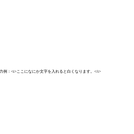
例：<i>ここになにか文字を入れると白くなります。</i>