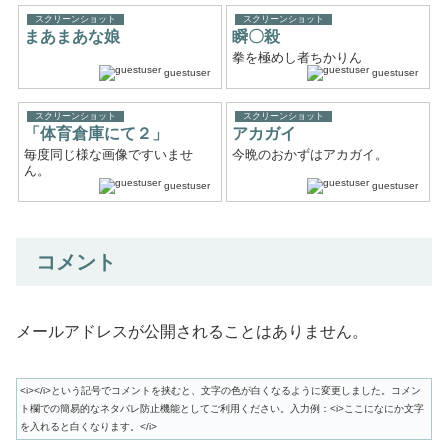
スクリーンショット
スクリーンショット
まあまあな娘
瞬〇殺
拳を極めし者ちかりん
guestuser
guestuser
スクリーンショット
スクリーンショット
「体育倉庫にて２」
アカガイ
毎度同じ様な画像ですいませ
今晩のおかずはアカガイ。
ん。
guestuser
guestuser
コメント
メールアドレスが公開されることはありません。
<i></i>という記号でコメントを挟むと、文字の色が白くなるように変更しました。コメン
ト欄での簡易的なネタバレ防止機能としてご利用ください。入力例：<i>ここになにか文字
を入れると白くなります。</i>