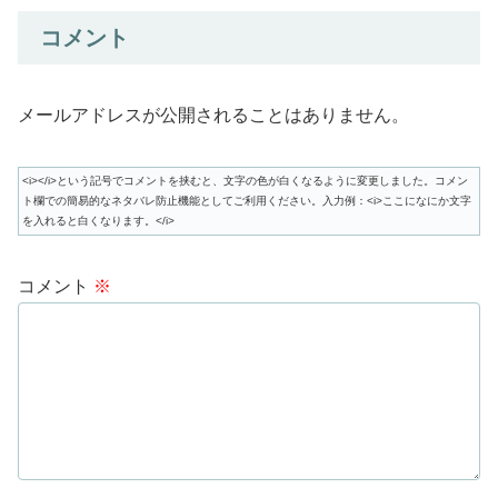
コメント
メールアドレスが公開されることはありません。
<i></i>という記号でコメントを挟むと、文字の色が白くなるように変更しました。コメン
ト欄での簡易的なネタバレ防止機能としてご利用ください。入力例：<i>ここになにか文字
を入れると白くなります。</i>
コメント
※