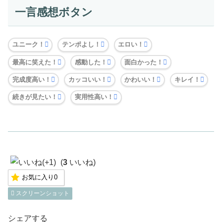
一言感想ボタン
ユニーク！
テンポよし！
エロい！
最高に笑えた！
感動した！
面白かった！
完成度高い！
カッコいい！
かわいい！
キレイ！
続きが見たい！
実用性高い！
(
3
いいね)
お気に入り
0
スクリーンショット
シェアする