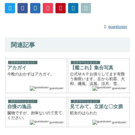
guestuser
関連記事
スクリーンショット
スクリーンショット
アカガイ
【艦これ】集合写真
今晩のおかずはアカガイ。
公式ＭＡＰお借りしてます有難
う御座います。左から初霜、大
和、磯風、浜風、涼月、雪...
guestuser
guestuser
スクリーンショット
スクリーンショット
自慢の逸品
見てみて、立派な〇女膜
臓物ですが、勿体ないので見て
処女のはらわた
ください。
guestuser
guestuser