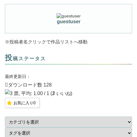
guestuser
※投稿者名クリックで作品リストへ移動
投
稿ステータス
最終更新日：
ダウンロード数
128
(
3
いいね
)
お気に入り
0