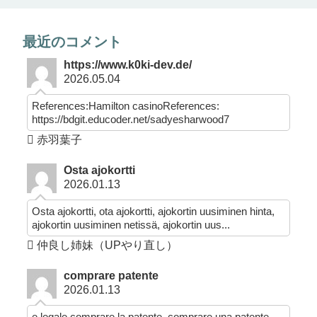
最近のコメント
https://www.k0ki-dev.de/
2026.05.04
References:Hamilton casinoReferences:
https://bdgit.educoder.net/sadyesharwood7
赤羽葉子
Osta ajokortti
2026.01.13
Osta ajokortti, ota ajokortti, ajokortin uusiminen hinta,
ajokortin uusiminen netissä, ajokortin uus...
仲良し姉妹（UPやり直し）
comprare patente
2026.01.13
e legale comprare la patente, comprare una patente