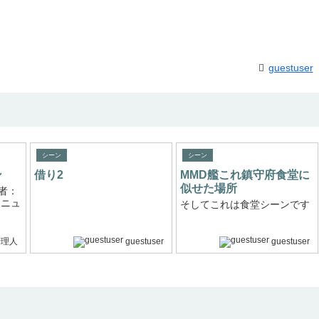
guestuser
シーン
シーン
ン
借り2
MMD艦これ鎮守府食堂に
似せた場所
者：
リニュ
そしてこれは食堂シーンです
管理人
guestuser
guestuser