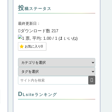
投
稿ステータス
最終更新日：
ダウンロード数
217
(
1
いいね
)
お気に入り
0
D
Lsiteランキング