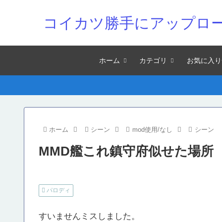
コイカツ勝手にアップロ
ホーム
カテゴリ
お気に入り
ホーム
シーン
mod使用/なし
シーン
MMD艦これ鎮守府似せた場所
パロディ
すいませんミスしました。