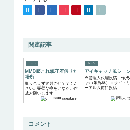
関連記事
シーン
シーン
MMD艦これ鎮守府似せた
アイキャッチ風シー
場所
※管理人代理投稿 作成
tys（敬称略）※サイト
取り合えず避難させて？くだ
ーアル以前に投稿...
さい。完璧な物をどなたか作
成お願いします
guestuser
コメント