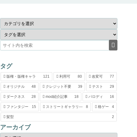
タグ
版権・版権キャラ
121
利用可
80
改変可
77
オリジナル
48
クレジット不要
39
テスト
29
ダークネス
28
mod紹介記事
18
パロディ
16
ファンタジー
15
ストリートギャラリ―
8
格ゲー
4
髪型
2
アーカイブ