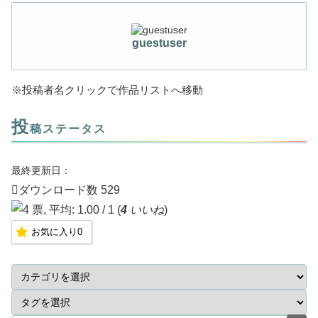
guestuser
※投稿者名クリックで作品リストへ移動
投
稿ステータス
最終更新日：
ダウンロード数
529
(
4
いいね
)
お気に入り
0