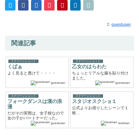
guestuser
関連記事
スクリーンショット
スクリーンショット
くぱぁ
乙女のはらわた
よく見ると透けて・・・・
ちょっとリアルな腸を貼り付け
ました。
guestuser
guestuser
スクリーンショット
スクリーンショット
フォークダンスは漢の浪
スタジオスクショ１
漫
公式よりお借りしたシーンで１
枚…
だがその実態は、女子校なので
女の子がパートナーだった。
guestuser
testman