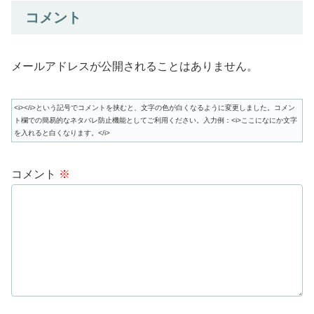
コメント
メールアドレスが公開されることはありません。
<i></i>という記号でコメントを挟むと、文字の色が白くなるように変更しました。コメン
ト欄での簡易的なネタバレ防止機能としてご利用ください。入力例：<i>ここになにか文字
を入れると白くなります。</i>
コメント
※