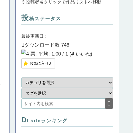
※投稿者名クリックで作品リストへ移動
投
稿ステータス
最終更新日：
ダウンロード数
746
(
4
いいね
)
お気に入り
0
D
Lsiteランキング