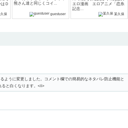
熊さん達と同じくコイ...
かはＤ
エロ漫画 エロアニメ「恋糸
記念...
某久保
guestuser
某久保
。
白くなるように変更しました。コメント欄での簡易的なネタバレ防止機能と
ると白くなります。</i>