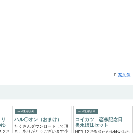
某久保
mod使用/あり
mod使用/あり
リリ
ハル〇オン（おまけ）
コイカツ 恋糸記念日
ゆゆ
奥永姉妹セット
たくさんダウンロードして頂
き、ありがとうございます小
.2で
HF3.12で作成たかやki先生の