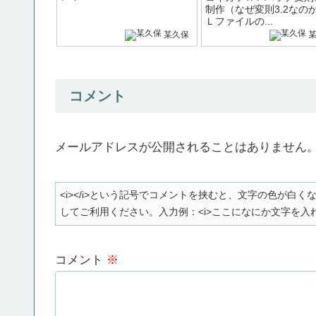
制作（なぜ変則3.2なの
Ｌファイルの...
某久保
コメント
メールアドレスが公開されることはありません
<i></i>という記号でコメントを挟むと、文字の色が
してご利用ください。入力例：<i>ここになにか文字を入れ
コメント
※