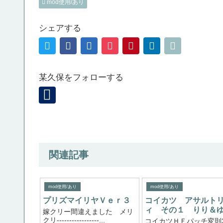
mod使用/あり
シェアする
某久保をフォローする
関連記事
mod使用/あり
mod使用/あり
プリズマイリヤＶｅｒ３
コイカツ アサルト
ィ その１ りり＆
嫁クリー間違えました メリ
クリ-----------------...
コイカツＨＦパッチ変則3