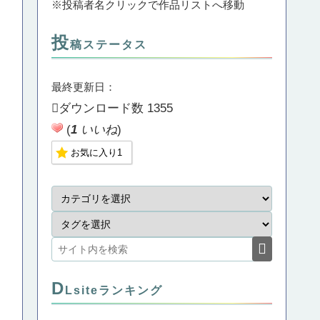
※投稿者名クリックで作品リストへ移動
投
稿ステータス
最終更新日：
ダウンロード数
1355
(
1
いいね
)
お気に入り
1
D
Lsiteランキング