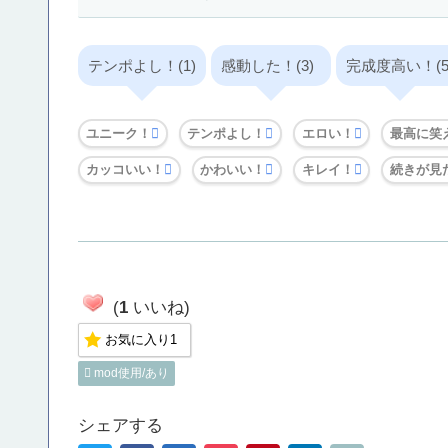
テンポよし！(1)
感動した！(3)
完成度高い！(5
ユニーク！
テンポよし！
エロい！
最高に笑
カッコいい！
かわいい！
キレイ！
続きが見
(
1
いいね)
お気に入り
1
mod使用/あり
シェアする