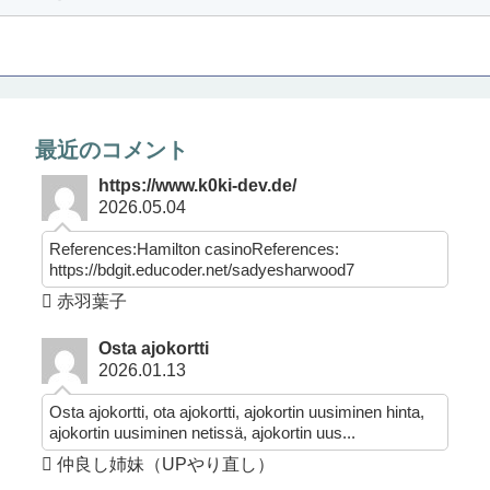
最近のコメント
https://www.k0ki-dev.de/
2026.05.04
References:Hamilton casinoReferences:
https://bdgit.educoder.net/sadyesharwood7
赤羽葉子
Osta ajokortti
2026.01.13
Osta ajokortti, ota ajokortti, ajokortin uusiminen hinta,
ajokortin uusiminen netissä, ajokortin uus...
仲良し姉妹（UPやり直し）