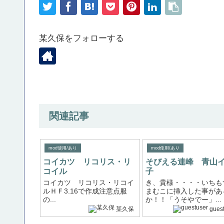
某久保をフォローする
関連記事
mod使用/あり
mod使用/あり
コイカツ リコリス・リ
そびえる連峰 青山
コイル
子
コイカツ リコリス・リコイ
き、貴様・・・・いちも
ルＨＦ3.16で作成注意点服
まむこに挿入した事があ
の...
か！！「うそやでー」...
某久保
gues