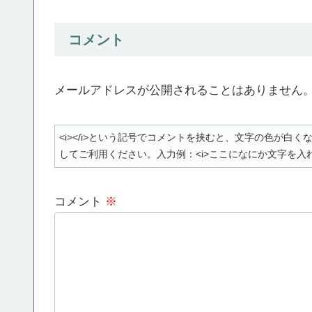
コメント
メールアドレスが公開されることはありません
<i></i>という記号でコメントを挟むと、文字の色が
してご利用ください。入力例：<i>ここになにか文字を入れ
コメント
※