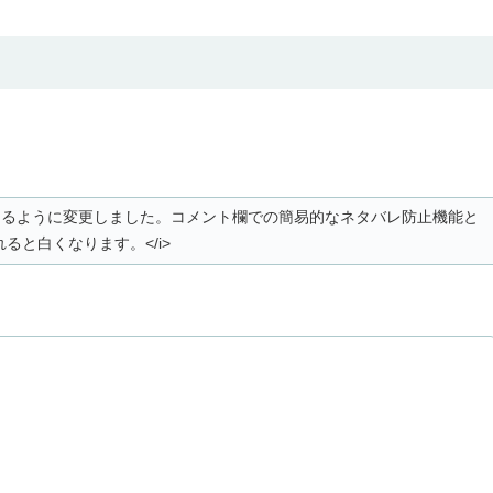
。
白くなるように変更しました。コメント欄での簡易的なネタバレ防止機能と
ると白くなります。</i>