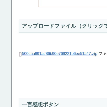
アップロードファイル（クリック
500caa891ac86b90e769221b6ee51a47.zip
ファ
一言感想ボタン