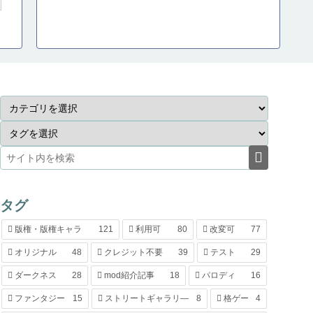
タグ
版権・版権キャラ
121
利用可
80
改変可
77
オリジナル
48
クレジット不要
39
テスト
29
ダークネス
28
mod紹介記事
18
パロディ
16
ファンタジー
15
ストリートギャラリ―
8
格ゲー
4