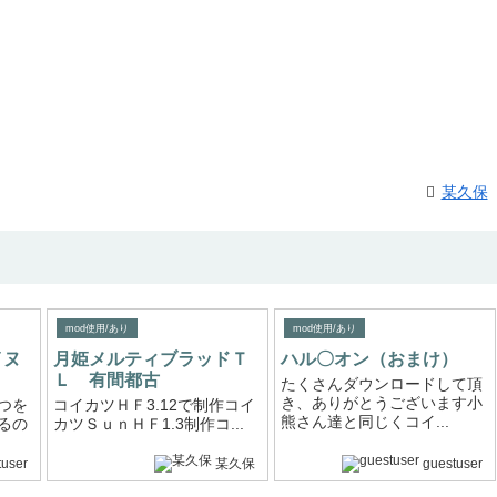
某久保
mod使用/あり
mod使用/あり
イヌ
月姫メルティブラッドＴ
ハル〇オン（おまけ）
Ｌ 有間都古
たくさんダウンロードして頂
き、ありがとうございます小
つを
コイカツＨＦ3.12で制作コイ
熊さん達と同じくコイ...
るの
カツＳｕｎＨＦ1.3制作コ...
tuser
某久保
guestuser