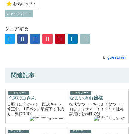
お気に入り
0
キャラカード
シェアする
guestuser
関連記事
キャラカード
キャラカード
イズ〇コさん
なまいきお嬢様
日照りに向かって、既成キャラ
御状なつ‥‥おじょうなつ‥‥
修正中。 HFパッチ環境下で作成
おじょうサマー！！？？※性格
も、数値0-100...
設定はお嬢様では...
guestuser
とろ ねぎ
キャラカード
キャラカード