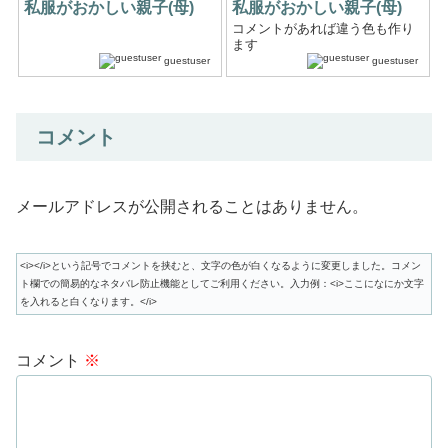
私服がおかしい親子(母)
私服がおかしい親子(母)
コメントがあれば違う色も作り
ます
guestuser
guestuser
コメント
メールアドレスが公開されることはありません。
<i></i>という記号でコメントを挟むと、文字の色が白くなるように変更しました。コメン
ト欄での簡易的なネタバレ防止機能としてご利用ください。入力例：<i>ここになにか文字
を入れると白くなります。</i>
コメント
※