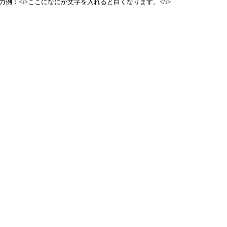
例：<i>ここになにか文字を入れると白くなります。</i>