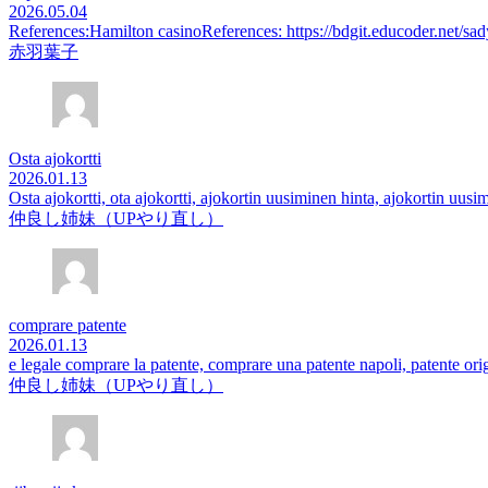
2026.05.04
References:Hamilton casinoReferences: https://bdgit.educoder.net/s
赤羽葉子
Osta ajokortti
2026.01.13
Osta ajokortti, ota ajokortti, ajokortin uusiminen hinta, ajokortin uusim
仲良し姉妹（UPやり直し）
comprare patente
2026.01.13
e legale comprare la patente, comprare una patente napoli, patente orig
仲良し姉妹（UPやり直し）