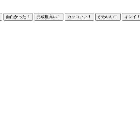
面白かった！
完成度高い！
カッコいい！
かわいい！
キレイ