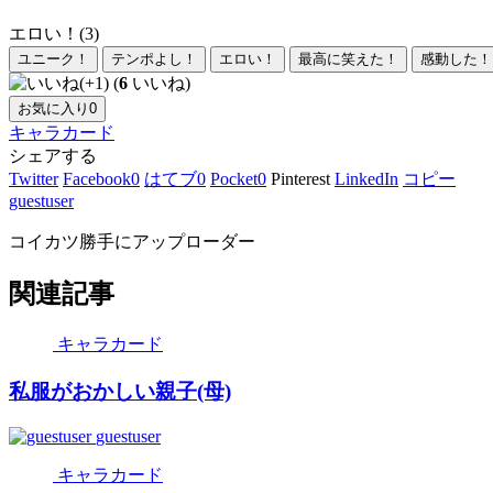
エロい！(3)
ユニーク！
テンポよし！
エロい！
最高に笑えた！
感動した！
(
6
いいね)
お気に入り
0
キャラカード
シェアする
Twitter
Facebook
0
はてブ
0
Pocket
0
Pinterest
LinkedIn
コピー
guestuser
コイカツ勝手にアップローダー
関連記事
キャラカード
私服がおかしい親子(母)
guestuser
キャラカード