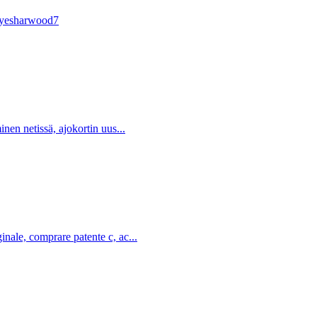
adyesharwood7
inen netissä, ajokortin uus...
inale, comprare patente c, ac...