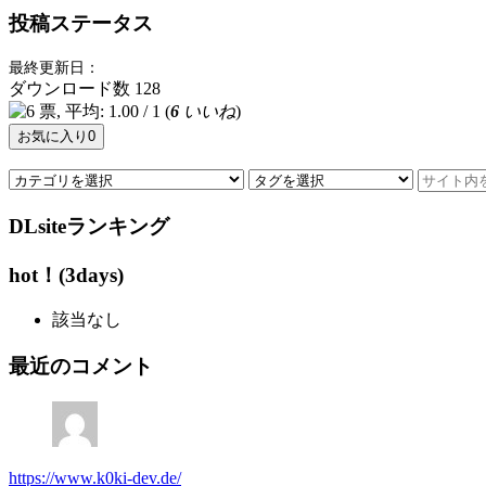
投稿ステータス
最終更新日：
ダウンロード数
128
(
6
いいね
)
お気に入り
0
DLsiteランキング
hot！(3days)
該当なし
最近のコメント
https://www.k0ki-dev.de/