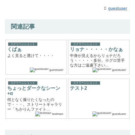
guestuser
関連記事
スクリーンショット
スクリーンショット
くぱぁ
リョナ・・・・・かなぁ
よく見ると透けて・・・・
中身が見えるからリョナだろ
う・・・・・多分。※グロ苦手
な方はご遠慮下さい...
guestuser
guestuser
スクリーンショット
スクリーンショット
ちょっとダークなシーン
テスト2
+α
何となく撮りたくなったの
で・・・。ストリートギャラリ
ー「ちかりんファイト...
testman
guestuser