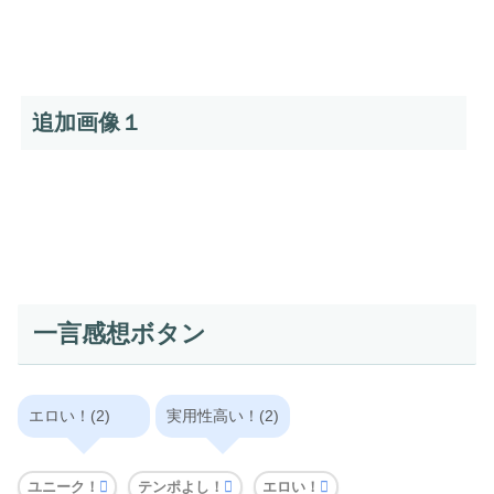
追加画像１
一言感想ボタン
エロい！(2)
実用性高い！(2)
ユニーク！
テンポよし！
エロい！