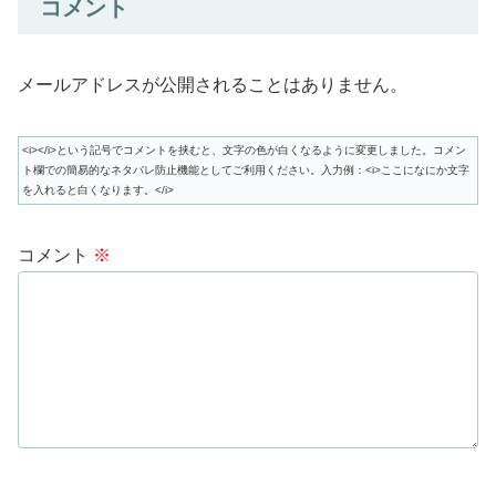
コメント
メールアドレスが公開されることはありません。
<i></i>という記号でコメントを挟むと、文字の色が白くなるように変更しました。コメン
ト欄での簡易的なネタバレ防止機能としてご利用ください。入力例：<i>ここになにか文字
を入れると白くなります。</i>
コメント
※