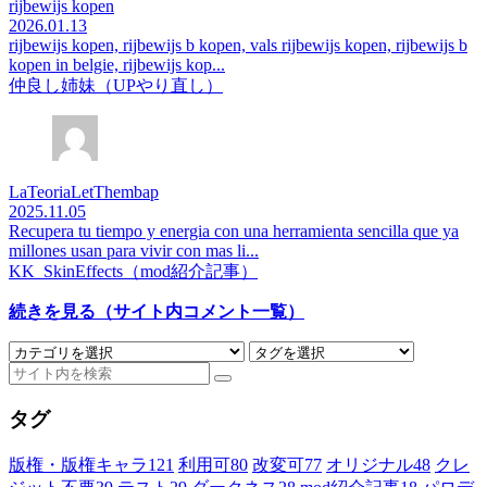
rijbewijs kopen
2026.01.13
rijbewijs kopen, rijbewijs b kopen, vals rijbewijs kopen, rijbewijs b
kopen in belgie, rijbewijs kop...
仲良し姉妹（UPやり直し）
LaTeoriaLetThembap
2025.11.05
Recupera tu tiempo y energia con una herramienta sencilla que ya
millones usan para vivir con mas li...
KK_SkinEffects（mod紹介記事）
続きを見る（サイト内コメント一覧）
タグ
版権・版権キャラ
121
利用可
80
改変可
77
オリジナル
48
クレ