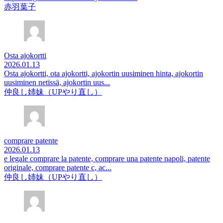
赤羽葉子
Osta ajokortti
2026.01.13
Osta ajokortti, ota ajokortti, ajokortin uusiminen hinta, ajokortin
uusiminen netissä, ajokortin uus...
仲良し姉妹（UPやり直し）
comprare patente
2026.01.13
e legale comprare la patente, comprare una patente napoli, patente
originale, comprare patente c, ac...
仲良し姉妹（UPやり直し）