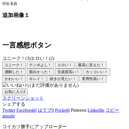
956 KB
追加画像１
一言感想ボタン
ユニーク！(3)
エロい！(2)
ユニーク！
テンポよし！
エロい！
最高に笑えた！
感動した！
面白かった！
完成度高い！
カッコいい！
かわいい！
キレイ！
続きが見たい！
実用性高い！
(まだ評価がありません)
お気に入り
2
スクリーンショット
シェアする
Twitter
Facebook
0
はてブ
0
Pocket
0
Pinterest
LinkedIn
コピー
atsushi
コイカツ勝手にアップローダー