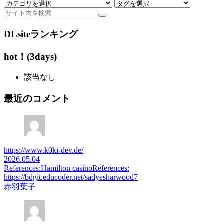
DLsiteランキング
hot！(3days)
該当なし
最近のコメント
https://www.k0ki-dev.de/
2026.05.04
References:Hamilton casinoReferences:
https://bdgit.educoder.net/sadyesharwood7
赤羽葉子