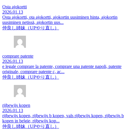
Osta ajokortti
2026.01.13
Osta ajokortti, ota ajokortti, ajokortin uusiminen hinta, ajokortin
uusiminen netissä, ajokortin uus...
仲良し姉妹（UPやり直し）
comprare patente
2026.01.13
e legale comprare la patente, comprare una patente napoli, patente
originale, comprare patente c, ac...
仲良し姉妹（UPやり直し）
rijbewijs kopen
2026.01.13
rijbewijs kopen, rijbewijs b kopen, vals rijbewijs kopen, rijbewijs b
kopen in belgie, rijbewijs kop...
仲良し姉妹（UPやり直し）