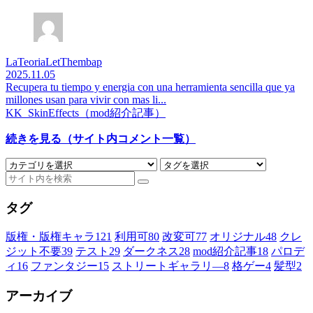
LaTeoriaLetThembap
2025.11.05
Recupera tu tiempo y energia con una herramienta sencilla que ya
millones usan para vivir con mas li...
KK_SkinEffects（mod紹介記事）
続きを見る（サイト内コメント一覧）
タグ
版権・版権キャラ
121
利用可
80
改変可
77
オリジナル
48
クレ
ジット不要
39
テスト
29
ダークネス
28
mod紹介記事
18
パロデ
ィ
16
ファンタジー
15
ストリートギャラリ―
8
格ゲー
4
髪型
2
アーカイブ