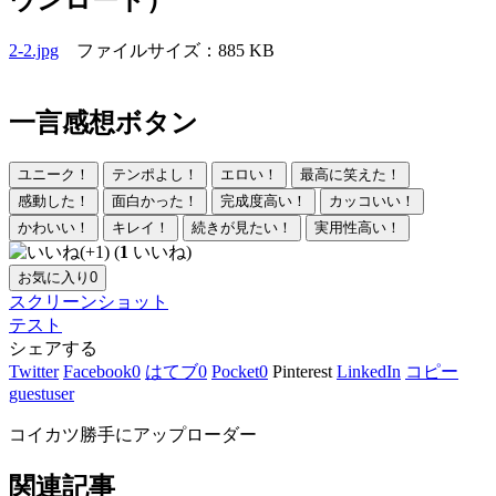
2-2.jpg
ファイルサイズ：885 KB
一言感想ボタン
ユニーク！
テンポよし！
エロい！
最高に笑えた！
感動した！
面白かった！
完成度高い！
カッコいい！
かわいい！
キレイ！
続きが見たい！
実用性高い！
(
1
いいね)
お気に入り
0
スクリーンショット
テスト
シェアする
Twitter
Facebook
0
はてブ
0
Pocket
0
Pinterest
LinkedIn
コピー
guestuser
コイカツ勝手にアップローダー
関連記事