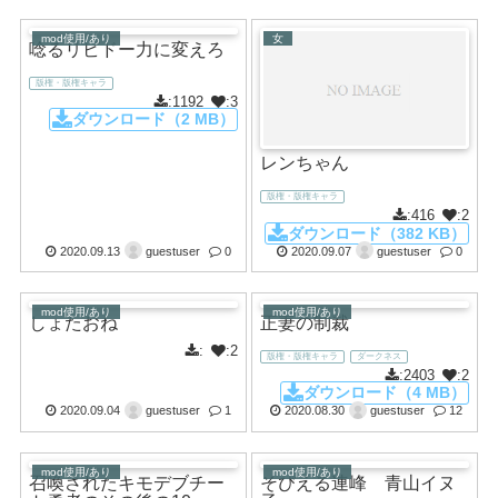
mod使用/あり
女
唸るリビドー力に変えろ
版権・版権キャラ
:1192
:3
ダウンロード（2 MB）
レンちゃん
版権・版権キャラ
:416
:2
ダウンロード（382 KB）
2020.09.13
guestuser
0
2020.09.07
guestuser
0
mod使用/あり
mod使用/あり
しょたおね
正妻の制裁
:
:2
版権・版権キャラ
ダークネス
:2403
:2
ダウンロード（4 MB）
2020.09.04
guestuser
1
2020.08.30
guestuser
12
mod使用/あり
mod使用/あり
召喚されたキモデブチー
そびえる連峰 青山イヌ