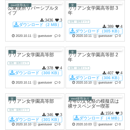
mod使用/あり
女
公衆便所リバーシブルタ
リリアン女学園高等部 3
イプ
年
:3436
:3
版権・版権キャラ
ダウンロード（2 MB）
:389
:4
ダウンロード（305 KB）
2020.10.11
guestuser
0
2020.10.11
guestuser
0
女
女
リリアン女学園高等部
リリアン女学園高等部 2
年
版権・版権キャラ
:378
:4
版権・版権キャラ
ダウンロード（300 KB）
:407
:4
ダウンロード（306 KB）
2020.10.11
guestuser
0
2020.10.10
guestuser
0
女
mod使用/あり
リリアン女学園高等部
今年の文化祭の模擬店は
裸サスペンダー喫茶
版権・版権キャラ
:1554
:3
:346
:3
ダウンロード（4 MB）
ダウンロード（301 KB）
2020.10.10
guestuser
0
2020.10.03
guestuser
0