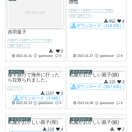
緑仙
利用可
改変可
クレジット不要
版権・版権キャラ
:452
:4
ダウンロード（318 KB）
赤羽葉子
利用可
改変可
クレジット不要
版権・版権キャラ
:
:0
2021.01.31
guestuser
0
2021.01.27
guestuser
0
Hシーン
キャラカード
修学旅行で海外に行った
私服がおかしい親子(娘)
ら拉致られました。
:115
:3
ダウンロード（357 KB）
ダークネス
:1157
:3
ダウンロード（4 MB）
2021.01.14
guestuser
0
2021.01.08
guestuser
0
キャラカード
キャラカード
私服がおかしい親子(母)
私服がおかしい親子(娘)
:119
:4
:
:2