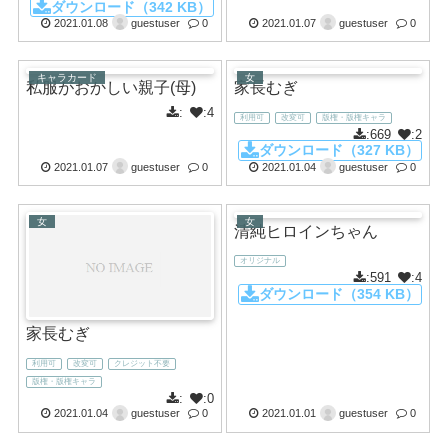
ダウンロード（342 KB）
2021.01.08
guestuser
0
2021.01.07
guestuser
0
キャラカード
女
私服がおかしい親子(母)
家長むぎ
:
:4
利用可
改変可
版権・版権キャラ
:669
:2
ダウンロード（327 KB）
2021.01.07
guestuser
0
2021.01.04
guestuser
0
女
女
清純ヒロインちゃん
オリジナル
:591
:4
ダウンロード（354 KB）
家長むぎ
利用可
改変可
クレジット不要
版権・版権キャラ
:
:0
2021.01.04
guestuser
0
2021.01.01
guestuser
0