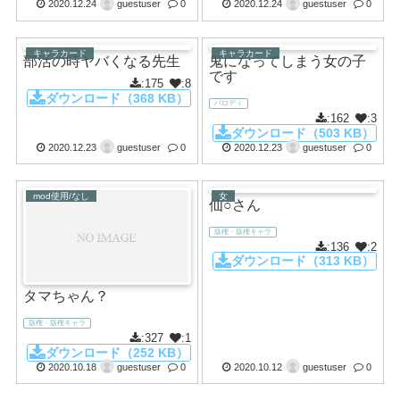
2020.12.24
guestuser
0
2020.12.24
guestuser
0
キャラカード
キャラカード
部活の時ヤバくなる先生
鬼になってしまう女の子
です
:175
:8
ダウンロード（368 KB）
パロディ
:162
:3
ダウンロード（503 KB）
2020.12.23
guestuser
0
2020.12.23
guestuser
0
mod使用/なし
女
仙○さん
版権・版権キャラ
:136
:2
ダウンロード（313 KB）
タマちゃん？
版権・版権キャラ
:327
:1
ダウンロード（252 KB）
2020.10.18
guestuser
0
2020.10.12
guestuser
0