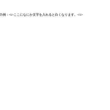
例：<i>ここになにか文字を入れると白くなります。</i>