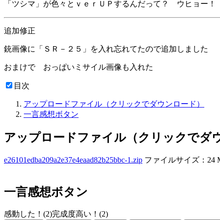
「ツシマ」が色々とｖｅｒＵＰするんだって？ ウヒョー！
追加修正
銃画像に「ＳＲ－２５」を入れ忘れてたので追加しました
おまけで おっぱいミサイル画像も入れた
目次
アップロードファイル（クリックでダウンロード）
一言感想ボタン
アップロードファイル（クリックでダ
e26101edba209a2e37e4eaad82b25bbc-1.zip
ファイルサイズ：24 
一言感想ボタン
感動した！(2)
完成度高い！(2)