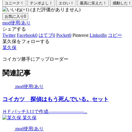
ユニーク！
テンポよし！
エロい！
最高に笑えた！
感動した！
(まだ評価がありません)
お気に入り
0
mod使用/あり
シェアする
Twitter
Facebook
0
はてブ
0
Pocket
0
Pinterest
LinkedIn
コピー
某久保をフォローする
某久保
コイカツ勝手にアップローダー
関連記事
mod使用/あり
コイカツ 探偵はもう死んでいる。セット
ＨＦパッチ3.11で作成------------------------...
某久保
mod使用/あり