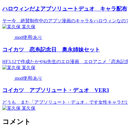
ハロウィンだよアブソリュートデュオ キャラ配布
ヤー今 絶賛制作中のアブソ漫画のキャラをハロウィンなので配
某久保
mod使用/あり
コイカツ 恋糸記念日 奥永姉妹セット
HF3.12で作成たかやki先生のエロ漫画 エロアニメ「恋糸記念.
某久保
mod使用/あり
コイカツ アブソリュート・デュオ VER3
どうも また「アブソリュート・デュオ」です女性キャラだけ修
某久保
コメント